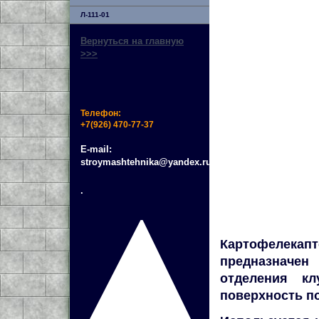
Л-111-01
Вернуться на главную
>>>
Телефон:
+7(926) 470-77-37
E-mail:
stroymashtehnika@yandex.ru
.
Картофелекап
предназначен
отделения к
поверхность п