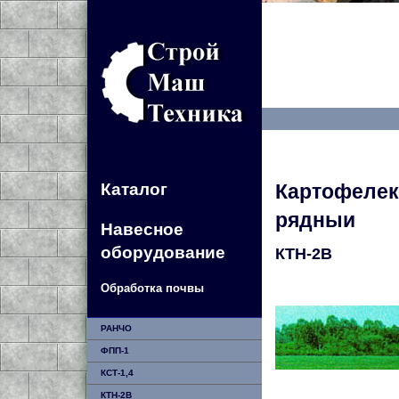
Картофелек
Каталог
рядныи
Навесное
оборудование
КТН-2В
Обработка почвы
РАНЧО
ФПП-1
КСТ-1,4
КТН-2В