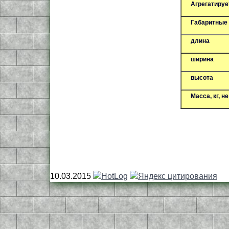
Агрегатируе
Габаритные 
длина
ширина
высота
Масса, кг, н
10.03.2015